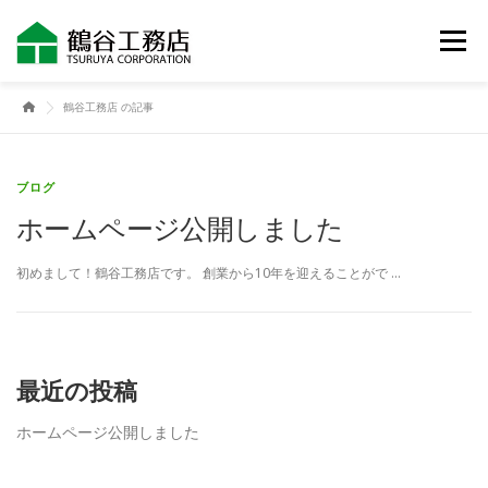
コ
ン
メニュー
テ
ン
ツ
鶴谷工務店 の記事
へ
選ばれる理由
業務内容
理念・会社概要
ス
キ
ッ
ブログ
プ
お問合せ
ブログ
ホームページ公開しました
初めまして！鶴谷工務店です。 創業から10年を迎えることがで …
最近の投稿
ホームページ公開しました